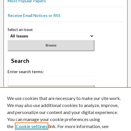
Most Popular Papers
Receive Email Notices or RSS
Select an issue:
Search
Enter search terms:
We use cookies that are necessary to make our site work.
Select context to search:
We may also use additional cookies to analyze, improve,
and personalize our content and your digital experience.
You can manage your cookie preferences using
Advanced Search
the
Cookie settings
link. For more information, see