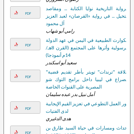
الرواية التاريخية نوايا الكتابة ... ومقاصد
PDF
التخيل ... في رواية «القرصان» لعبد العزيز
آل محمود
رامي أبو شهاب
الكوارث الطبيعية في اليمن في عهد الدولة
PDF
الرسولية وأثرها على المجتمع (القرن 8هـ/
14م أنموذجا)
سعيد أبو اسكندر
علاقة "ترندات" تويتر بأطر تقديم قضية"
PDF
الصراع في ليبيا داخل برامج التوك شو
المصرية على القنوات الخاصة
أمل نبيل بدر عبده سليمان
دور العمل التطوعي في تعزيز القيم الإيجابية
PDF
لدى الفتيات
هدى الدغيري
أحداث ومسارات في حياة السيد طارق بن
PDF