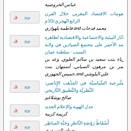
عباس الخروصية
مقومات الاقتصاد المغربي خلال القرن
PDF
الرابع الهجري/10م
فاطمة بلهواري and محمد قدحات
الآثار البيئية والاجتماعية والاقتصادية لظاهرة
PDF
المد الأحمر على مجتمع الصيادين في ولاية
السيب - سلطنة عمان
ثرياء بنت سعيد بن سالم العلوي, وعد بن
عمر بن مرهون السيابي, أسمهان بنت
خميس الجهوري, and علي البلوشي
الشَّرعية السِّياسيَّة في المَذْهب الإِبَاضي:
PDF
النَّظريَّة والتَّطبيق التَّاريخي
صالح بوشلاغم
جدل الهوية والإعلام الجديد
PDF
كريمة كربية
أَسْقَاطُ رَوْضَةِ النَّاظرِ وجَنَّة المناظِر
PDF
رضوان السروري